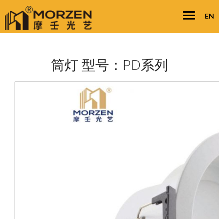
Toggle
Togg
EN
navigatio
navi
筒灯 型号：PD系列