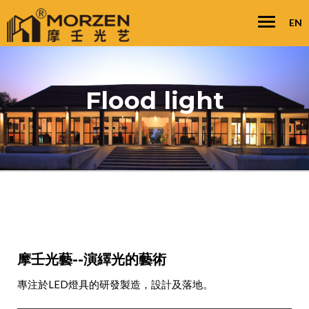
Toggle
Togg
EN
navigatio
navi
Flood light
摩壬光藝--演繹光的藝術
專注於LED燈具的研發製造，設計及落地。